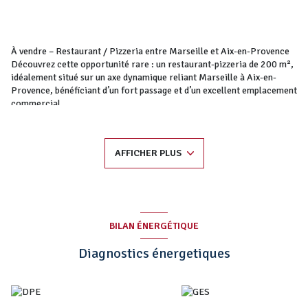
À vendre – Restaurant / Pizzeria entre Marseille et Aix-en-Provence
Découvrez cette opportunité rare : un restaurant-pizzeria de 200 m²,
idéalement situé sur un axe dynamique reliant Marseille à Aix-en-
Provence, bénéficiant d’un fort passage et d’un excellent emplacement
commercial.
Caractéristiques principales :
•Surface : 200 m²
•Chiffre d’affaires annuel : 650 000 €
AFFICHER PLUS
•Équipe en place : 2 gérants + 3 employés en CDI
•Capacité d’accueil exceptionnelle :
•Salle intérieure : ~100 couverts
•Grande terrasse extérieure : ~130 couverts
Atouts du restaurant :
•Belle réputation et clientèle fidélisée
BILAN ÉNERGÉTIQUE
•Gros potentiel de développement
•Aménagements fonctionnels et cuisine bien équipée
Diagnostics énergetiques
•Emplacement stratégique avec flux constant de clientèle
•Affaire clé en main : idéale pour des professionnels souhaitant
reprendre une activité performante immédiatement
• Parking 20 places