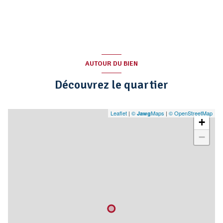
AUTOUR DU BIEN
Découvrez le quartier
Leaflet
|
©
Maps
|
© OpenStreetMap
Jawg
+
−