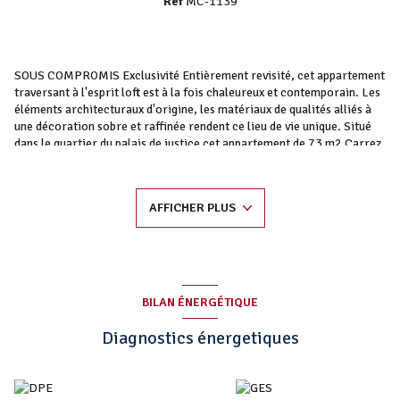
Réf
MC-1139
SOUS COMPROMIS Exclusivité Entièrement revisité, cet appartement
traversant à l'esprit loft est à la fois chaleureux et contemporain. Les
éléments architecturaux d'origine, les matériaux de qualités alliés à
une décoration sobre et raffinée rendent ce lieu de vie unique. Situé
dans le quartier du palais de justice cet appartement de 73 m2 Carrez
prend place au troisième étage d'un immeuble ancien. Cet espace
lumineux repensé par architecte bénéfice d'une belle hauteur sous
plafond. La pièce de vie de 33 m2 comprend un séjour avec cuisine
AFFICHER PLUS
ouverte, un dégagement distribue successivement une salle de bains,
un wc indépendant ainsi que les deux chambres. Une cave complète ce
bien. Charges mois : 79 € Taxe foncière : 1040 € Procédures en cours
: Non Contacts : Maxime Carabelli 06.14.14.01.74 -
maxime.carabelli@kwfrance.com RSAC N° 842 907 214 Nastasia
NAIR 06.43.78.33.40 - nastasia.nair@kwfrance.com RSAC N° 851
BILAN ÉNERGÉTIQUE
193 854 Référence annonce : MC-1139
Diagnostics énergetiques