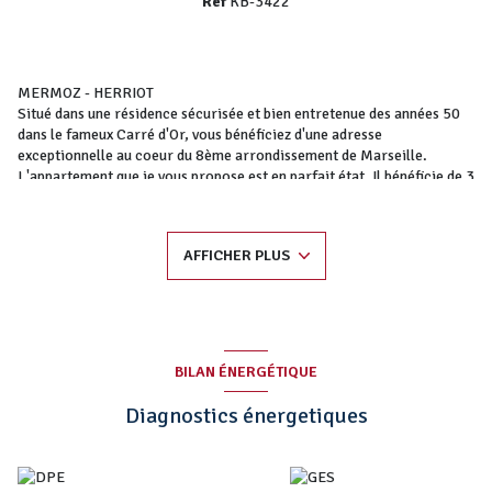
Réf
KB-3422
MERMOZ - HERRIOT
Situé dans une résidence sécurisée et bien entretenue des années 50
dans le fameux Carré d'Or, vous bénéficiez d'une adresse
exceptionnelle au coeur du 8ème arrondissement de Marseille.
L'appartement que je vous propose est en parfait état. Il bénéficie de 3
grandes chambres et d'une très belle cuisine équipée avec loggia.
A proximité immédiate des commerces, du métro Rond Point du
Prado, des établissements scolaires réputés, des services de santé et
AFFICHER PLUS
du tunnel Prado carénage, cet appartement traversant d'une surface
loi Carrez de 96,31 m2 offre un cadre de vie familial idéal.
Possibilité de créer une salle d'eau.
Cave I Local à vélo I Stationnement libre dans la résidence I
Ascenseur I Climatisation réversible gainable I Porte blindée.
RSAC 879249761
BILAN ÉNERGÉTIQUE
Karine Binisti : 06.11.05.55.03
karine.binisti@prado-euromed.com
Diagnostics énergetiques
460 avenue du Prado 13008 Marseille