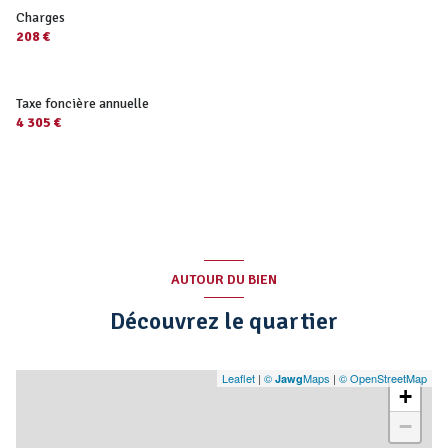
Charges
208 €
Taxe foncière annuelle
4 305 €
AUTOUR DU BIEN
Découvrez le quartier
Leaflet
|
©
Maps
|
© OpenStreetMap
Jawg
+
−