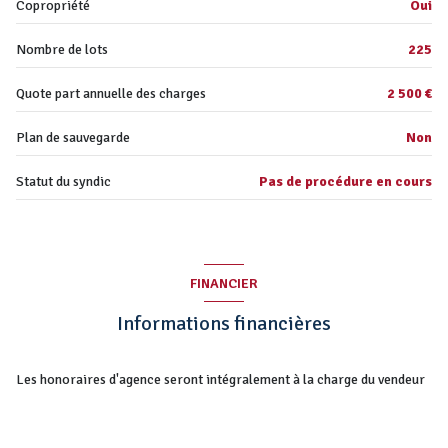
Copropriété
Oui
interphone
salle de bain
6.73 m²
Nombre de lots
225
WC
1.45 m²
accès handicapé
entrée
5.57 m²
Quote part annuelle des charges
2 500 €
buanderie
5.09 m²
Plan de sauvegarde
Non
balcon
4.97 m²
Statut du syndic
Pas de procédure en cours
FINANCIER
Informations financières
Les honoraires d'agence seront intégralement à la charge du vendeur