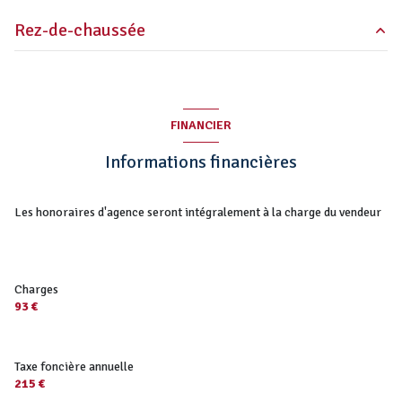
Rez-de-chaussée
sde + wc
1.63 m²
sde + wc
1.63 m²
FINANCIER
Informations financières
Les honoraires d'agence seront intégralement à la charge du vendeur
Charges
93 €
Taxe foncière annuelle
215 €