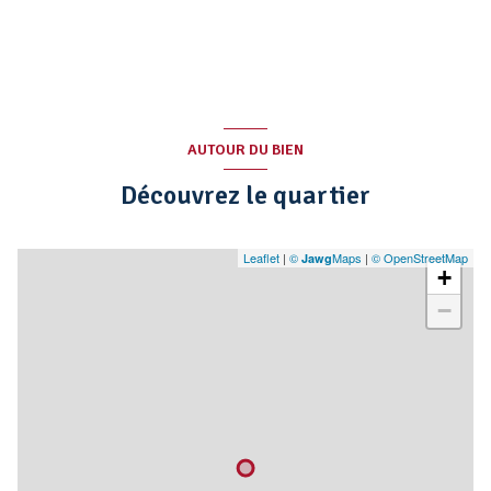
AUTOUR DU BIEN
Découvrez le quartier
Leaflet
|
©
Maps
|
© OpenStreetMap
Jawg
+
−