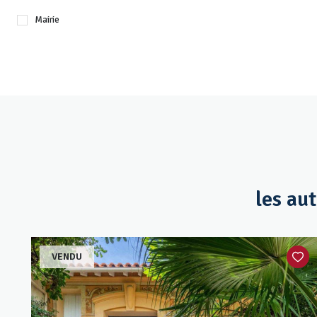
Mairie
les au
VENDU