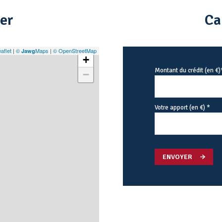
ier
Ca
aflet
|
©
Maps
|
© OpenStreetMap
Jawg
+
Montant du crédit (en €)
−
Votre apport (en €) *
ENVOYER