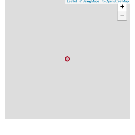
Leaflet
|
©
Maps
|
© OpenStreetMap
Jawg
+
−