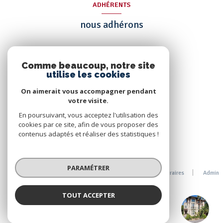
ADHÉRENTS
nous adhérons
Comme beaucoup, notre site
utilise les cookies
On aimerait vous accompagner pendant
votre visite.
En poursuivant, vous acceptez l'utilisation des
cookies par ce site, afin de vous proposer des
contenus adaptés et réaliser des statistiques !
© 2026 | Tous droits réservés
PARAMÉTRER
Nos partenaires
Mentions légales
Nos honoraires
Admin
Politique RGPD
Cookies
TOUT ACCEPTER
TEAM MARSEILLE PRADO-EUROMED
Réalisé par :
Agence