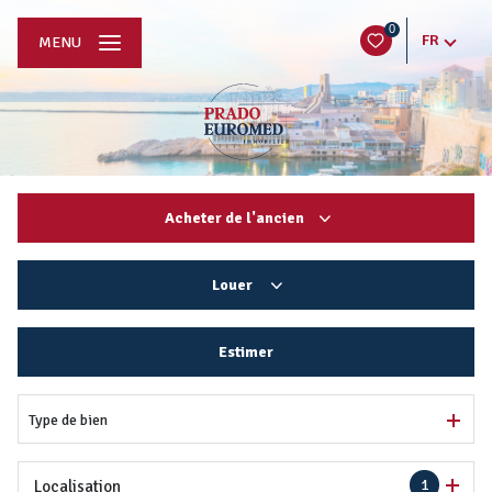
0
FR
MENU
Acheter
de l'ancien
De l'ancien
Louer
De l'immo pro
à l'année
Estimer
De l'immo pro
Type de bien
1
Localisation