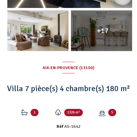
+17
AIX-EN-PROVENCE (13100)
Villa 7 pièce(s) 4 chambre(s) 180 m²
1
1326 m²
5
Réf
AS-1642