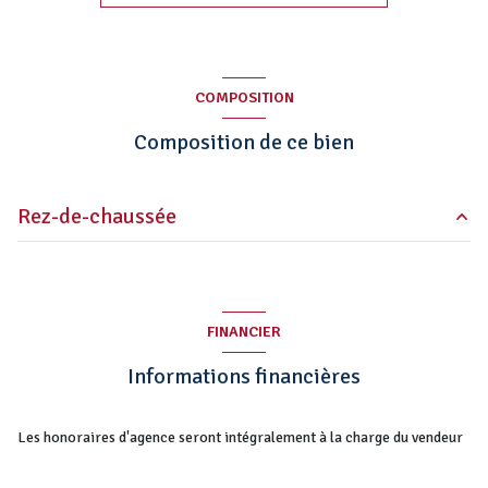
construit en 2016
Chauffage individuel : autre (autre)
COMPOSITION
4 parking(s)
Composition de ce bien
exposition Sud
Rez-de-chaussée
2 niveau(x)
buanderie
6.31 m²
1 étage(s)
buanderie
6.31 m²
FINANCIER
buanderie
6.31 m²
visiophone
Informations financières
buanderie
6.31 m²
accès handicapé
buanderie
6.31 m²
Les honoraires d'agence seront intégralement à la charge du vendeur
buanderie
6.31 m²