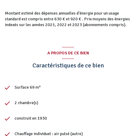
Autre atout particulièrement rare sur ce secteur :
la possibilité
d’envisager la création d’un niveau supplémentaire
, offrant un
potentiel d’évolution intéressant.
Montant estimé des dépenses annuelles d'énergie pour un usage
Ce bien séduit également par
l’absence de charges de copropriété
,
standard est compris entre 630 € et 920 € . Prix moyens des énergies
ainsi que par
la possibilité d’acquérir une place de stationnement
indexés sur les années 2021, 2022 et 2023 (abonnements compris).
à proximité
, un avantage précieux dans ce secteur très prisé.
Son emplacement privilégié permet de profiter
immédiatement des
commerces, restaurants, plages et du port de Cassis
, tout en
bénéficiant d’un cadre de vie calme et exclusif.
A PROPOS DE CE BIEN
Un bien idéal pour
une résidence principale, un pied-à-terre sur
la Côte d’Azur ou un investissement patrimonial
.
Caractéristiques de ce bien
Pour toute information complémentaire ou pour organiser une visite,
je reste à votre disposition.
Surface 69 m²
2 chambre(s)
construit en 1930
Chauffage individuel : air pulsé (autre)