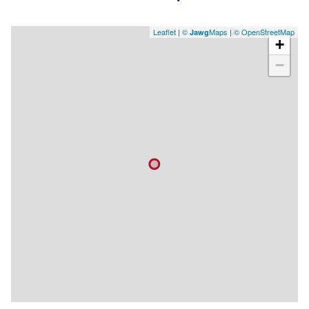
Leaflet
|
©
Maps
|
© OpenStreetMap
Jawg
+
−