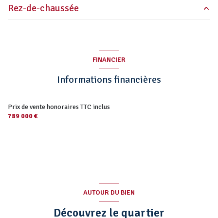
Rez-de-chaussée
chambre
13.84 m²
chambre
9.77 m²
FINANCIER
cuisine
32 m²
Informations financières
chambre
47 m²
Prix de vente honoraires TTC inclus
789 000 €
AUTOUR DU BIEN
Découvrez le quartier